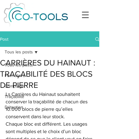
Post
Tous les posts
CARRIÈRES DU HAINAUT :
Tous les posts
TRAÇABILITÉ DES BLOCS
Formulaire
DE PIERRE
Comptage
Ls Carrières du Hainaut souhaitent 
Traçabilité
conserver la traçabilité de chacun des 
Détection
10.000 blocs de pierre qu’elles 
conservent dans leur stock.
Chaque bloc est différent. Les usages 
sont multiples et le choix d’un bloc 
dépend de ce que le client veut en faire.