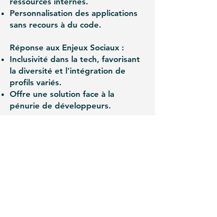
ressources internes.
Personnalisation des applications
sans recours à du code.
Réponse aux Enjeux Sociaux :
Inclusivité dans la tech, favorisant
la diversité et l'intégration de
profils variés.
Offre une solution face à la
pénurie de développeurs.
Autonomisation des Équipes :
Permet aux équipes métiers de
prendre le contrôle de
l'innovation.
Facilite la collaboration entre les
départements.
Innovation à Grande Échelle :