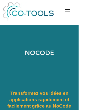
NOCODE
Transformez vos idées en
applications rapidement et
facilement grâce au NoCode