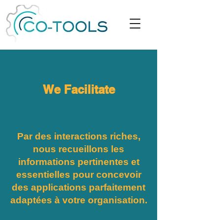
We Facilitate
Par des interactions riches,
nous recueillons les
informations pertinentes et
essentielles pour concevoir
des applications parfaitement
adaptées à votre organisation.